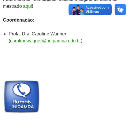
mestrado
aqui
!
Coordenação:
Profa. Dra. Caroline Wagner
(
carolinewagner@unipampa.edu.br
)