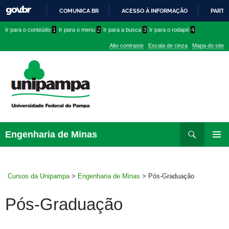
COMUNICA BR
ACESSO À INFORMAÇÃO
PARTI
IR
Ir
Ir
Ir
Ir para o conteúdo
1
Ir para o menu
2
Ir para a busca
3
Ir para o rodapé
4
PARA
para
para
para
O
Alto contraste
Escala de cinza
Mapa do site
CONTEÚDO
conteúdo
menu
menu
superior
lateral
Pesquisar
Ir
Engenharia de Minas
para
MENU
rodapé
PRINCI
Cursos da Unipampa
>
Engenharia de Minas
>
Pós-Graduação
Pós-Graduação