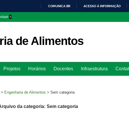
COMUNICA BR
ACESSO À INFORMAÇÃO
IR
 rodapé
4
PARA
O
CONTEÚDO
ia de Alimentos
Ir
Projetos
Horários
Docentes
Infraestrutura
Conta
para
rodapé
>
Engenharia de Alimentos
>
Sem categoria
Arquivo da categoria: Sem categoria