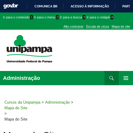
COMUNICA BR
ACESSO À INFORMAÇÃO
PARTI
IR
Ir
Ir
Ir
Ir para o conteúdo
1
Ir para o menu
2
Ir para a busca
3
Ir para o rodapé
4
PARA
para
para
para
O
Alto contraste
Escala de cinza
Mapa do site
CONTEÚDO
conteúdo
menu
menu
superior
lateral
Pesquisar
Ir
Administração
para
MENU
rodapé
PRINCI
Cursos da Unipampa
>
Administração
>
Mapa do Site
>
Mapa do Site