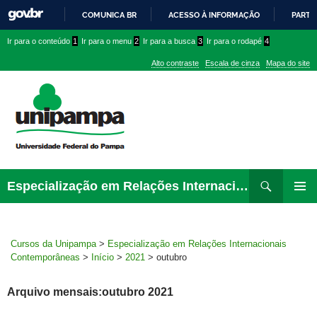
COMUNICA BR
ACESSO À INFORMAÇÃO
PARTI
IR
Ir
Ir
Ir
Ir para o conteúdo
1
Ir para o menu
2
Ir para a busca
3
Ir para o rodapé
4
PARA
para
para
para
O
Alto contraste
Escala de cinza
Mapa do site
CONTEÚDO
conteúdo
menu
menu
superior
lateral
Pesquisar
Ir
Especialização em Relações Internacionais Contemporâneas
para
MENU
rodapé
PRINCI
Cursos da Unipampa
>
Especialização em Relações Internacionais
Contemporâneas
>
Início
>
2021
>
outubro
Arquivo mensais:outubro 2021