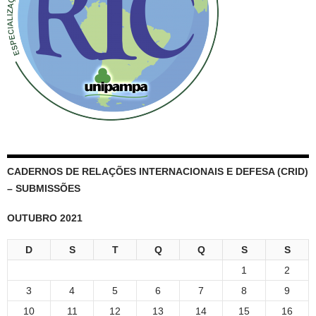
CADERNOS DE RELAÇÕES INTERNACIONAIS E DEFESA (CRID)
– SUBMISSÕES
OUTUBRO 2021
D
S
T
Q
Q
S
S
1
2
3
4
5
6
7
8
9
10
11
12
13
14
15
16