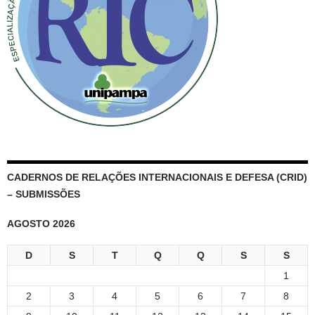
CADERNOS DE RELAÇÕES INTERNACIONAIS E DEFESA (CRID)
– SUBMISSÕES
AGOSTO 2026
D
S
T
Q
Q
S
S
1
2
3
4
5
6
7
8