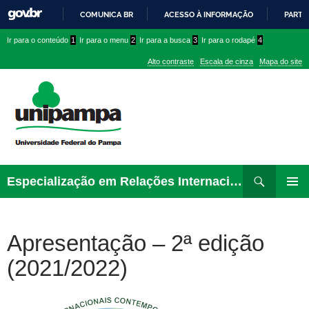
COMUNICA BR
ACESSO À INFORMAÇÃO
PARTI
IR
Ir
Ir
Ir
Ir para o conteúdo
1
Ir para o menu
2
Ir para a busca
3
Ir para o rodapé
4
PARA
para
para
para
O
Alto contraste
Escala de cinza
Mapa do site
CONTEÚDO
conteúdo
menu
menu
superior
lateral
Pesquisar
Ir
Especialização em Relações Internacionais Contemporâneas
para
MENU
rodapé
PRINCI
Apresentação – 2ª edição
(2021/2022)