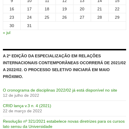
9
10
11
12
13
14
15
16
17
18
19
20
21
22
23
24
25
26
27
28
29
30
31
« jul
A 2ª EDIÇÃO DA ESPECIALIZAÇÃO EM RELAÇÕES
INTERNACIONAIS CONTEMPORÂNEAS OCORRERÁ DE 2021/02
A 2022/02. O PROCESSO SELETIVO INICIARÁ EM MAIO
PRÓXIMO.
O cronograma de disciplinas 2022/02 já está disponível no site
12 de julho de 2022
CRID lança v.3 n. 4 (2021)
22 de março de 2022
Resolução nº 321/2021 estabelece novas diretrizes para os cursos
lato sensu da Universidade