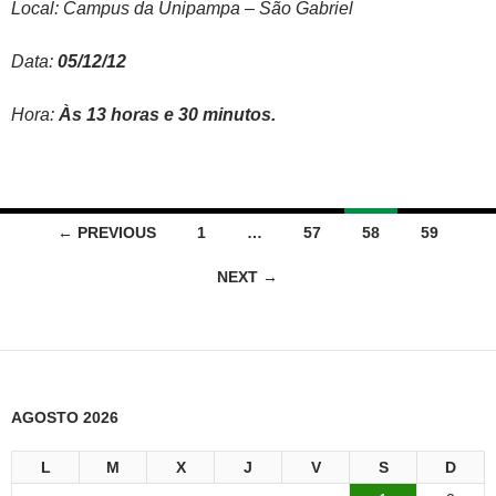
Local: Campus da Unipampa – São Gabriel
Data:
05/12/12
Hora:
Às 13 horas e 30 minutos.
Posts
← PREVIOUS
1
…
57
58
59
navigation
NEXT →
AGOSTO 2026
L
M
X
J
V
S
D