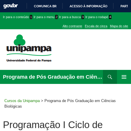
COMUNICA BR
ACESSO À INFORMAÇÃO
PARTI
IR
Ir
Ir
Ir
Ir para o conteúdo
1
Ir para o menu
2
Ir para a busca
3
Ir para o rodapé
4
PARA
para
para
para
O
Alto contraste
Escala de cinza
Mapa do site
CONTEÚDO
conteúdo
menu
menu
superior
lateral
Pesquisar
Ir
Programa de Pós Graduação em Ciências Biológicas
para
PRIMAR
rodapé
MENU
Cursos da Unipampa
>
Programa de Pós Graduação em Ciências
Biológicas
Programação I Ciclo de