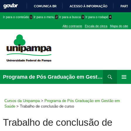
COMUNICA BR
ACESSO À INFORMAÇÃO
PARTI
IR
Ir
Ir
Ir
Ir para o conteúdo
1
Ir para o menu
2
Ir para a busca
3
Ir para o rodapé
4
PARA
para
para
para
O
Alto contraste
Escala de cinza
Mapa do site
CONTEÚDO
conteúdo
menu
menu
superior
lateral
Pesquisar
Ir
Programa de Pós Graduação em Gestão em Saúde
para
MENU
rodapé
PRINCI
Cursos da Unipampa
>
Programa de Pós Graduação em Gestão em
Saúde
>
Trabalho de conclusão de curso
Trabalho de conclusão de