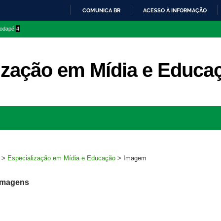
COMUNICA BR
ACESSO À INFORMAÇÃO
IR
 rodapé
4
PARA
O
CONTEÚDO
ização em Mídia e Educa
Ir
para
rodapé
>
Especialização em Mídia e Educação
>
Imagem
Imagens