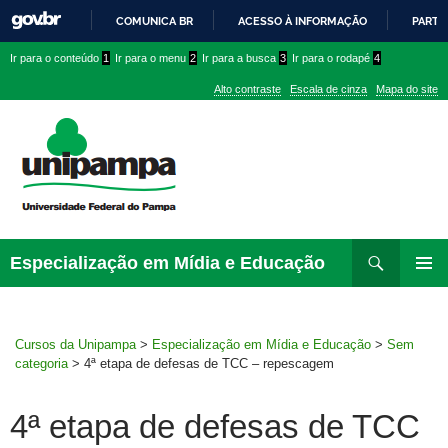
COMUNICA BR
ACESSO À INFORMAÇÃO
PARTI
IR
Ir
Ir
Ir
Ir para o conteúdo
1
Ir para o menu
2
Ir para a busca
3
Ir para o rodapé
4
PARA
para
para
para
O
Alto contraste
Escala de cinza
Mapa do site
CONTEÚDO
conteúdo
menu
menu
superior
lateral
Pesquisar
Ir
Especialização em Mídia e Educação
para
MENU
rodapé
PRINCI
Cursos da Unipampa
>
Especialização em Mídia e Educação
>
Sem
categoria
>
4ª etapa de defesas de TCC – repescagem
4ª etapa de defesas de TCC