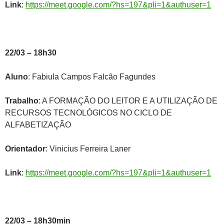
Link
:
https://meet.google.com/?hs=197&pli=1&authuser=1
22/03 – 18h30
Aluno
: Fabiula Campos Falcão Fagundes
Trabalho
: A FORMAÇÃO DO LEITOR E A UTILIZAÇÃO DE
RECURSOS TECNOLÓGICOS NO CICLO DE
ALFABETIZAÇÃO
Orientador
: Vinicius Ferreira Laner
Link
:
https://meet.google.com/?hs=197&pli=1&authuser=1
22/03 – 18h30min