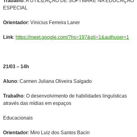
Trabalho
: A UTILIZAÇÃO DE SOFTWARE NA EDUCAÇÃO
ESPECIAL
Orientador
: Vinicius Ferreira Laner
Link
:
https://meet.google.com/?hs=197&pli=1&authuser=1
21/03 – 14h
Aluno
: Carmen Juliana Oliveira Salgado
Trabalho
: O desenvolvimento de habilidades linguísticas
através das mídias em espaços
Educacionais
Orientador
: Miro Luiz dos Santos Bacin