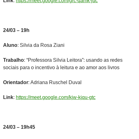
Link
:
https://meet.google.com/grc-qamk-juc
24/03 – 19h
Aluno
: Silvia da Rosa Ziani
Trabalho
: “Professora Silvia Leitora”: usando as redes
sociais para o incentivo à leitura e ao amor aos livros
Orientador
: Adriana Ruschel Duval
Link
:
https://meet.google.com/kjw-kjqu-gtc
24/03 – 19h45