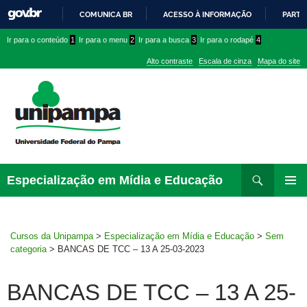
COMUNICA BR
ACESSO À INFORMAÇÃO
PARTI
IR
Ir
Ir
Ir
Ir para o conteúdo
1
Ir para o menu
2
Ir para a busca
3
Ir para o rodapé
4
PARA
para
para
para
O
Alto contraste
Escala de cinza
Mapa do site
CONTEÚDO
conteúdo
menu
menu
superior
lateral
Pesquisar
Ir
Especialização em Mídia e Educação
para
MENU
rodapé
PRINCI
Cursos da Unipampa
>
Especialização em Mídia e Educação
>
Sem
categoria
>
BANCAS DE TCC – 13 A 25-03-2023
BANCAS DE TCC – 13 A 25-