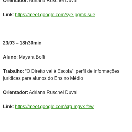
Orientador
: Adriana Ruschel Duval
Link
:
https://meet.google.com/sye-pgmk-sue
23/03 – 18h30min
Aluno
: Mayara Boffi
Trabalho
: “O Direito vai à Escola”: perfil de informações
jurídicas para alunos do Ensino Médio
Orientador
: Adriana Ruschel Duval
Link
:
https://meet.google.com/xrg-mgvx-few