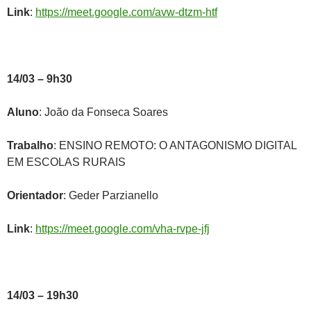
Link
:
https://meet.google.com/avw-dtzm-htf
14/03 – 9h30
Aluno
: João da Fonseca Soares
Trabalho
: ENSINO REMOTO: O ANTAGONISMO DIGITAL
EM ESCOLAS RURAIS
Orientador
: Geder Parzianello
Link
:
https://meet.google.com/vha-rvpe-jfj
14/03 – 19h30