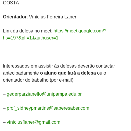
COSTA
Orientador
: Vinícius Ferreira Laner
Link da defesa no meet:
https://meet.google.com/?
hs=197&pli=1&authuser=1
Interessados em assistir às defesas deverão contactar
antecipadamente
o aluno que fará a defesa
ou o
orientador do trabalho (por e-mail):
–
gederparzianello@unipampa.edu.br
–
prof_sidneypmartins@saberesaber.com
–
viniciusflaner@gmail.com