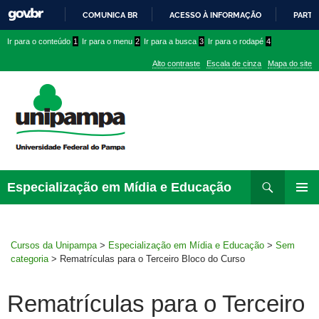
COMUNICA BR
ACESSO À INFORMAÇÃO
PARTI
IR
Ir
Ir
Ir
Ir para o conteúdo
1
Ir para o menu
2
Ir para a busca
3
Ir para o rodapé
4
PARA
para
para
para
O
Alto contraste
Escala de cinza
Mapa do site
CONTEÚDO
conteúdo
menu
menu
superior
lateral
Pesquisar
Ir
Especialização em Mídia e Educação
para
MENU
rodapé
PRINCI
Cursos da Unipampa
>
Especialização em Mídia e Educação
>
Sem
categoria
>
Rematrículas para o Terceiro Bloco do Curso
Rematrículas para o Terceiro