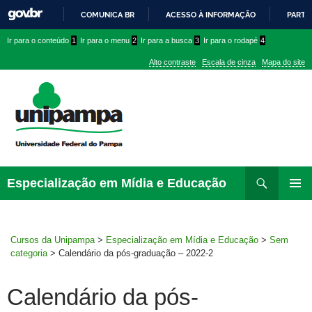
COMUNICA BR
ACESSO À INFORMAÇÃO
PARTI
IR
Ir
Ir
Ir
Ir para o conteúdo
1
Ir para o menu
2
Ir para a busca
3
Ir para o rodapé
4
PARA
para
para
para
O
Alto contraste
Escala de cinza
Mapa do site
CONTEÚDO
conteúdo
menu
menu
superior
lateral
Pesquisar
Ir
Especialização em Mídia e Educação
para
MENU
rodapé
PRINCI
Cursos da Unipampa
>
Especialização em Mídia e Educação
>
Sem
categoria
>
Calendário da pós-graduação – 2022-2
Calendário da pós-