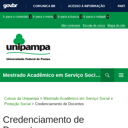
COMUNICA BR
ACESSO À INFORMAÇÃO
PARTI
IR
Ir
Ir
Ir
Ir para o conteúdo
1
Ir para o menu
2
Ir para a busca
3
Ir para o rodapé
4
PARA
para
para
para
O
Alto contraste
Escala de cinza
Mapa do site
CONTEÚDO
conteúdo
menu
menu
superior
lateral
Pesquisar
Ir
Mestrado Acadêmico em Serviço Social e Proteção Social
para
MENU
rodapé
PRINCI
Cursos da Unipampa
>
Mestrado Acadêmico em Serviço Social e
Proteção Social
>
Credenciamento de Docentes
Credenciamento de