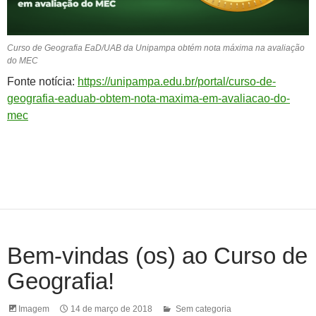
Curso de Geografia EaD/UAB da Unipampa obtém nota máxima na avaliação
do MEC
Fonte notícia:
https://unipampa.edu.br/portal/curso-de-
geografia-eaduab-obtem-nota-maxima-em-avaliacao-do-
mec
Bem-vindas (os) ao Curso de
Geografia!
Imagem
14 de março de 2018
Sem categoria