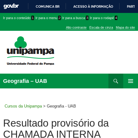
COMUNICA BR
ACESSO À INFORMAÇÃO
PARTI
IR
Ir
Ir
Ir
Ir para o conteúdo
1
Ir para o menu
2
Ir para a busca
3
Ir para o rodapé
4
PARA
para
para
para
O
Alto contraste
Escala de cinza
Mapa do site
CONTEÚDO
conteúdo
menu
menu
superior
lateral
Pesquisar
Ir
Geografia – UAB
para
MENU
rodapé
PRINCI
Cursos da Unipampa
>
Geografia - UAB
Resultado provisório da
CHAMADA INTERNA