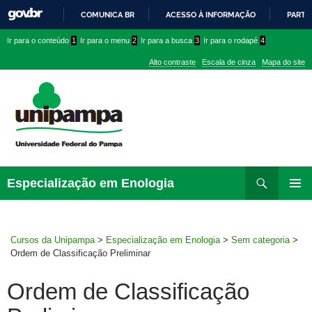
COMUNICA BR
ACESSO À INFORMAÇÃO
PARTI
IR
Ir
Ir
Ir
Ir para o conteúdo
1
Ir para o menu
2
Ir para a busca
3
Ir para o rodapé
4
PARA
para
para
para
O
Alto contraste
Escala de cinza
Mapa do site
CONTEÚDO
conteúdo
menu
menu
superior
lateral
Pesquisar
Ir
Especialização em Enologia
para
MENU
rodapé
PRINCI
Cursos da Unipampa
>
Especialização em Enologia
>
Sem categoria
>
Ordem de Classificação Preliminar
Ordem de Classificação