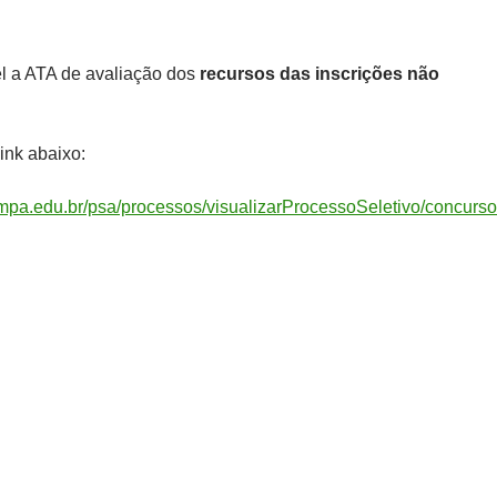
el a ATA de avaliação dos
recursos das inscrições não
ink abaixo:
pampa.edu.br/psa/processos/visualizarProcessoSeletivo/concurs