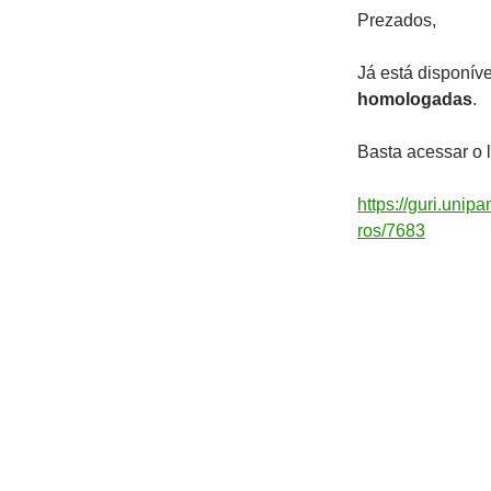
Prezados,
Já está disponív
homologadas
.
Basta acessar o l
https://guri.uni
ros/7683