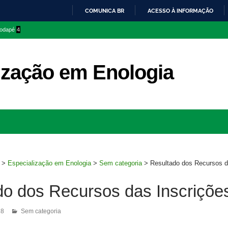
COMUNICA BR
ACESSO À INFORMAÇÃO
IR
 rodapé
4
PARA
O
CONTEÚDO
ização em Enologia
Ir
para
rodapé
>
Especialização em Enologia
>
Sem categoria
>
Resultado dos Recursos d
do dos Recursos das Inscriçõe
18
Sem categoria