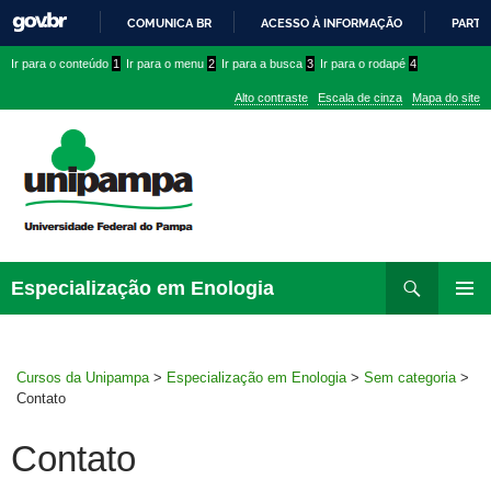
COMUNICA BR
ACESSO À INFORMAÇÃO
PARTI
IR
Ir
Ir
Ir
Ir para o conteúdo
1
Ir para o menu
2
Ir para a busca
3
Ir para o rodapé
4
PARA
para
para
para
O
Alto contraste
Escala de cinza
Mapa do site
CONTEÚDO
conteúdo
menu
menu
superior
lateral
Pesquisar
Ir
Especialização em Enologia
para
MENU
rodapé
PRINCI
Cursos da Unipampa
>
Especialização em Enologia
>
Sem categoria
>
Contato
Contato