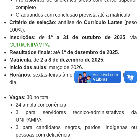
completo
Graduandos com conclusão prevista até a matrícula
Critério de seleção
: análise do
Currículo Lattes
(peso
100%).
Inscrições
: de
1º a 31 de outubro de 2025
, via
GURI/UNIPAMPA
.
Resultados finais
: até
1º de dezembro de 2025
.
Matrícula
: de
2 a 8 de dezembro de 2025
.
Início das aulas
: março de 2026.
Horários
: sextas-feiras à noite e sábados durante todo o
dia.
Vagas
: 30 no total
24 ampla concorrência
3 para servidores técnico-administrativos da
UNIPAMPA
3 para candidatos negros, pardos, indígenas ou
pessoas com deficiência