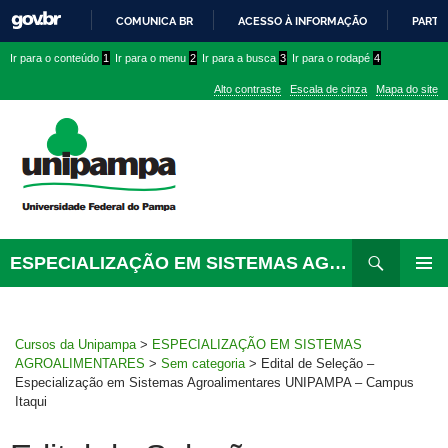
COMUNICA BR
ACESSO À INFORMAÇÃO
PARTI
IR
Ir
Ir
Ir
Ir para o conteúdo
1
Ir para o menu
2
Ir para a busca
3
Ir para o rodapé
4
PARA
para
para
para
O
Alto contraste
Escala de cinza
Mapa do site
CONTEÚDO
conteúdo
menu
menu
superior
lateral
Pesquisar
Ir
ESPECIALIZAÇÃO EM SISTEMAS AGROALIMENTARES
para
MENU
rodapé
PRINCI
Cursos da Unipampa
>
ESPECIALIZAÇÃO EM SISTEMAS
AGROALIMENTARES
>
Sem categoria
>
Edital de Seleção –
Especialização em Sistemas Agroalimentares UNIPAMPA – Campus
Itaqui