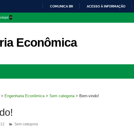
COMUNICA BR
ACESSO À INFORMAÇÃO
IR
 rodapé
4
PARA
O
CONTEÚDO
ria Econômica
Ir
para
rodapé
>
Engenharia Econômica
>
Sem categoria
>
Bem-vindo!
do!
012
Sem categoria