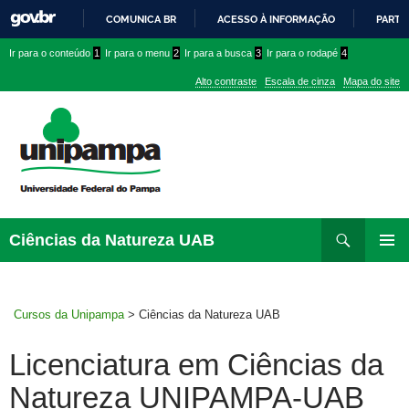
COMUNICA BR
ACESSO À INFORMAÇÃO
PARTI
IR
Ir
Ir
Ir
Ir para o conteúdo
1
Ir para o menu
2
Ir para a busca
3
Ir para o rodapé
4
PARA
para
para
para
O
Alto contraste
Escala de cinza
Mapa do site
CONTEÚDO
conteúdo
menu
menu
superior
lateral
Pesquisar
Ir
Ciências da Natureza UAB
para
MENU
rodapé
PRINCI
Cursos da Unipampa
>
Ciências da Natureza UAB
Licenciatura em Ciências da
Natureza UNIPAMPA-UAB