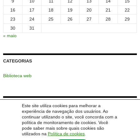
9
10
11
12
13
14
15
16
17
18
19
20
21
22
23
24
25
26
27
28
29
30
31
« maio
CATEGORIAS
Biblioteca web
POSTS RECENTES
Este site utiliza cookies para melhorar a
experiência de navegação dos usuários. Ao
continuar utilizando o site, você concorda com a
Licenciatura em Ciências da Natureza UNIPAMPA-UAB
política de monitoramento de cookies. Você
pode saber mais sobre quais cookies são
utilizados na
Política de cookies
.