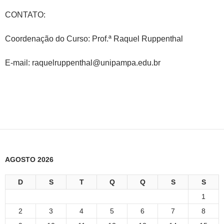
CONTATO:
Coordenação do Curso: Prof.ª Raquel Ruppenthal
E-mail: raquelruppenthal@unipampa.edu.br
AGOSTO 2026
D
S
T
Q
Q
S
S
1
2
3
4
5
6
7
8