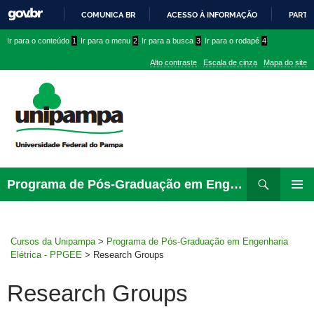
COMUNICA BR
ACESSO À INFORMAÇÃO
PARTI
IR
Ir
Ir
Ir
Ir para o conteúdo
1
Ir para o menu
2
Ir para a busca
3
Ir para o rodapé
4
PARA
para
para
para
O
Alto contraste
Escala de cinza
Mapa do site
CONTEÚDO
conteúdo
menu
menu
superior
lateral
Pesquisar
Ir
Programa de Pós-Graduação em Engenharia Elétrica – PPGEE
para
PRIMAR
rodapé
MENU
Cursos da Unipampa
>
Programa de Pós-Graduação em Engenharia
Elétrica - PPGEE
>
Research Groups
Research Groups