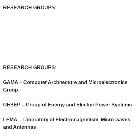
RESEARCH GROUPS:
G
RESEARCH GROUPS:
E
S
GAMA
– Computer Architecture and Microelectronics
E
Group
P
–
GESEP
– Group of Energy and Electric Power Systems
G
r
LEMA – Laboratory of Electromagnetism, Micro-waves
u
and Antennas
p