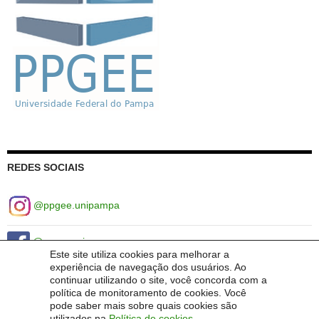
a
l
é
t
r
i
c
o
s
d
e
REDES SOCIAIS
P
o
@ppgee.unipampa
t
ê
n
@ppgeeunipampa
Este site utiliza cookies para melhorar a
c
experiência de navegação dos usuários. Ao
i
ppgee-unipampa
continuar utilizando o site, você concorda com a
a
política de monitoramento de cookies. Você
pode saber mais sobre quais cookies são
utilizados na
Política de cookies
.