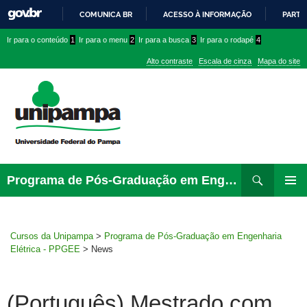
COMUNICA BR
ACESSO À INFORMAÇÃO
PARTI
IR
Ir
Ir
Ir
Ir para o conteúdo
1
Ir para o menu
2
Ir para a busca
3
Ir para o rodapé
4
PARA
para
para
para
O
Alto contraste
Escala de cinza
Mapa do site
CONTEÚDO
conteúdo
menu
menu
superior
lateral
Pesquisar
Ir
Programa de Pós-Graduação em Engenharia Elétrica – PPGEE
para
PRIMAR
rodapé
MENU
Cursos da Unipampa
>
Programa de Pós-Graduação em Engenharia
Elétrica - PPGEE
>
News
(Português) Mestrado com