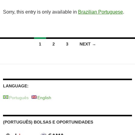
Sorry, this entry is only available in
Brazilian Portuguese
.
Posts
1
2
3
NEXT →
navigation
LANGUAGE:
Português
English
(PORTUGUÊS) BOLSAS E OPORTUNIDADES