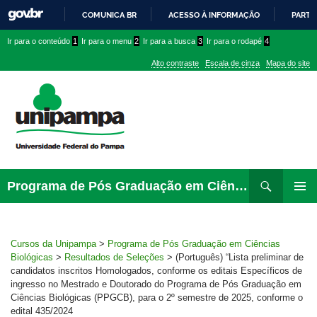
COMUNICA BR
ACESSO À INFORMAÇÃO
PARTI
IR
Ir
Ir
Ir
Ir para o conteúdo
1
Ir para o menu
2
Ir para a busca
3
Ir para o rodapé
4
PARA
para
para
para
O
Alto contraste
Escala de cinza
Mapa do site
CONTEÚDO
conteúdo
menu
menu
superior
lateral
Pesquisar
Ir
Programa de Pós Graduação em Ciências Biológicas
para
PRIMAR
rodapé
MENU
Cursos da Unipampa
>
Programa de Pós Graduação em Ciências
Biológicas
>
Resultados de Seleções
>
(Português) “Lista preliminar de
candidatos inscritos Homologados, conforme os editais Específicos de
ingresso no Mestrado e Doutorado do Programa de Pós Graduação em
Ciências Biológicas (PPGCB), para o 2º semestre de 2025, conforme o
edital 435/2024