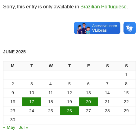
Sorry, this entry is only available in
Brazilian Portuguese
.
JUNE 2025
M
T
W
T
F
S
S
1
2
3
4
5
6
7
8
9
10
11
12
13
14
15
16
17
18
19
20
21
22
23
24
25
26
27
28
29
30
« May
Jul »