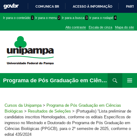
COMUNICA BR
ACESSO À INFORMAÇÃO
PARTI
IR
Ir
Ir
Ir
Ir para o conteúdo
1
Ir para o menu
2
Ir para a busca
3
Ir para o rodapé
4
PARA
para
para
para
O
Alto contraste
Escala de cinza
Mapa do site
CONTEÚDO
conteúdo
menu
menu
superior
lateral
Pesquisar
Ir
Programa de Pós Graduação em Ciências Biológicas
para
PRIMAR
rodapé
MENU
Cursos da Unipampa
>
Programa de Pós Graduação em Ciências
Biológicas
>
Resultados de Seleções
>
(Português) “Lista preliminar de
candidatos inscritos Homologados, conforme os editais Específicos de
ingresso no Mestrado e Doutorado do Programa de Pós Graduação em
Ciências Biológicas (PPGCB), para o 2º semestre de 2025, conforme o
edital 435/2024