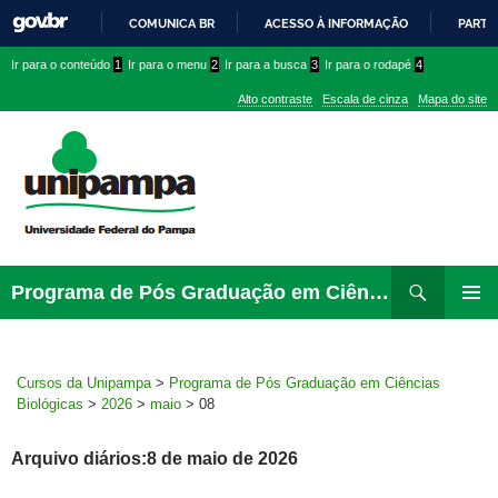
COMUNICA BR
ACESSO À INFORMAÇÃO
PARTI
IR
Ir
Ir
Ir
Ir para o conteúdo
1
Ir para o menu
2
Ir para a busca
3
Ir para o rodapé
4
PARA
para
para
para
O
Alto contraste
Escala de cinza
Mapa do site
CONTEÚDO
conteúdo
menu
menu
superior
lateral
Pesquisar
Ir
Programa de Pós Graduação em Ciências Biológicas
para
MENU
rodapé
PRINCI
Cursos da Unipampa
>
Programa de Pós Graduação em Ciências
Biológicas
>
2026
>
maio
>
08
Arquivo diários:8 de maio de 2026