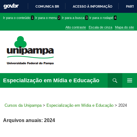
COMUNICA BR
ACESSO À INFORMAÇÃO
PARTI
IR
Ir
Ir
Ir
Ir para o conteúdo
1
Ir para o menu
2
Ir para a busca
3
Ir para o rodapé
4
PARA
para
para
para
O
Alto contraste
Escala de cinza
Mapa do site
CONTEÚDO
conteúdo
menu
menu
superior
lateral
Pesquisar
Ir
Especialização em Mídia e Educação
para
MENU
rodapé
PRINCI
Cursos da Unipampa
>
Especialização em Mídia e Educação
>
2024
Arquivos anuais: 2024