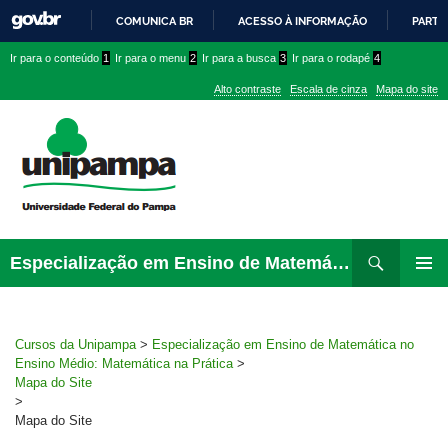
COMUNICA BR
ACESSO À INFORMAÇÃO
PARTI
IR
Ir
Ir
Ir
Ir para o conteúdo
1
Ir para o menu
2
Ir para a busca
3
Ir para o rodapé
4
PARA
para
para
para
O
Alto contraste
Escala de cinza
Mapa do site
CONTEÚDO
conteúdo
menu
menu
superior
lateral
Pesquisar
Ir
Especialização em Ensino de Matemática no Ensino Médio: Matemática na Prática
para
MENU
rodapé
PRINCI
Cursos da Unipampa
>
Especialização em Ensino de Matemática no
Ensino Médio: Matemática na Prática
>
Mapa do Site
>
Mapa do Site