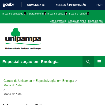
COMUNICA BR
ACESSO À INFORMAÇÃO
PARTI
IR
Ir
Ir
Ir
Ir para o conteúdo
1
Ir para o menu
2
Ir para a busca
3
Ir para o rodapé
4
PARA
para
para
para
O
Alto contraste
Escala de cinza
Mapa do site
CONTEÚDO
conteúdo
menu
menu
superior
lateral
Pesquisar
Ir
Especialização em Enologia
para
MENU
rodapé
PRINCI
Cursos da Unipampa
>
Especialização em Enologia
>
Mapa do Site
>
Mapa do Site