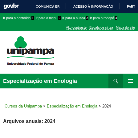
COMUNICA BR
ACESSO À INFORMAÇÃO
PARTI
IR
Ir
Ir
Ir
Ir para o conteúdo
1
Ir para o menu
2
Ir para a busca
3
Ir para o rodapé
4
PARA
para
para
para
O
Alto contraste
Escala de cinza
Mapa do site
CONTEÚDO
conteúdo
menu
menu
superior
lateral
Pesquisar
Ir
Especialização em Enologia
para
MENU
rodapé
PRINCI
Cursos da Unipampa
>
Especialização em Enologia
>
2024
Arquivos anuais: 2024