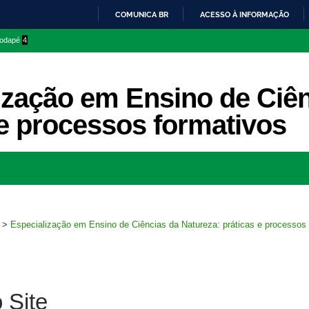
COMUNICA BR
ACESSO À INFORMAÇÃO
IR
 rodapé
4
PARA
O
CONTEÚDO
ização em Ensino de Ciên
 e processos formativos
Ir
para
rodapé
>
Especialização em Ensino de Ciências da Natureza: práticas e processos
 Site